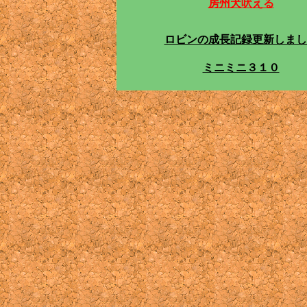
房州犬吠える
ロビンの成長記録更新しまし
ミニミニ３１０